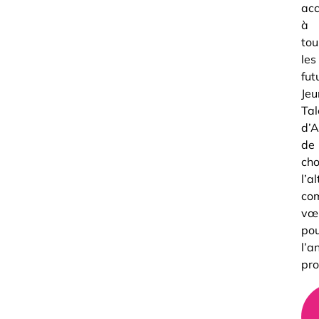
ac
à
tou
les
fut
Jeu
Tal
d’A
de
cho
l’a
co
vœ
po
l’a
pro