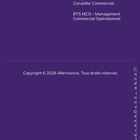
Conseiller Commercial
BTS MCO – Management
Commercial Opérationnel
C
Copyright © 2026 Alternancia. Tous droits réservés
o
n
d
it
i
o
n
s
G
é
n
é
r
a
l