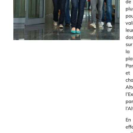
de
plu
po
val
leu
dos
sur
la
pla
Pa
et
cho
Alt
l’E
pa
l’A
En
eff