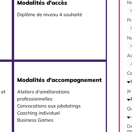
Modalités d'accès
N
Diplôme de niveau 4 souhaité
P
N
A
Ce
Modalités d'accompagnement
Je
 et
Ateliers d'améliorations
professionnelles
Convocations aux jobdatings
Qu
Coaching individuel
Business Games
Dé
m