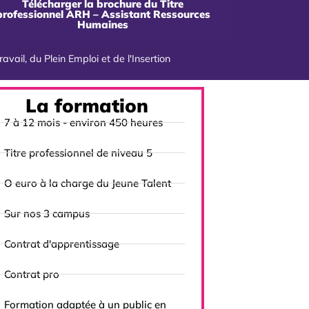
Télécharger la brochure du Titre
professionnel ARH – Assistant Ressources
Humaines
ravail, du Plein Emploi et de l'Insertion
La formation
7 à 12 mois - environ 450 heures
Titre professionnel de niveau 5
O euro à la charge du Jeune Talent
Sur nos 3 campus
Contrat d'apprentissage
Contrat pro
Formation adaptée à un public en