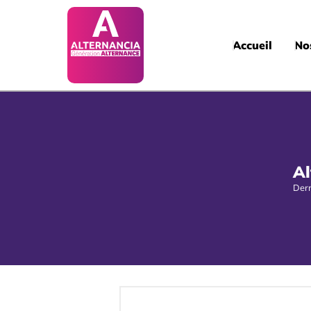
Accueil
No
Al
Dern