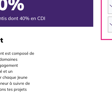
0
%
ntis dont 40% en CDI
t
ant est composé de
 domaines
engagement
é et un
r chaque Jeune
neur à suivre de
ans tes projets