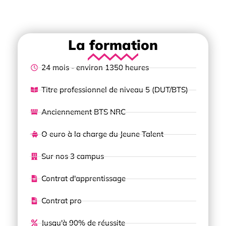
La formation
24 mois - environ 1350 heures
Titre professionnel de niveau 5 (DUT/BTS)
Anciennement BTS NRC
O euro à la charge du Jeune Talent
Sur nos 3 campus
Contrat d'apprentissage
Contrat pro
Jusqu'à 90% de réussite