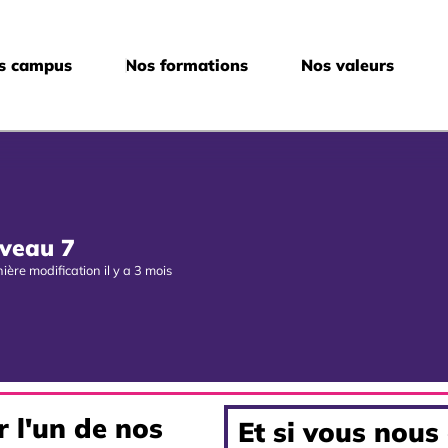
s campus
Nos formations
Nos valeurs
veau 7
ière modification il y a 3 mois
r l'un de nos
Et si vous nous