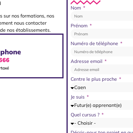
​
Nom
s sur nos formations, nos
ement nous contacter
Prénom
 de nos établissements.
Numéro de téléphone
éphone
6666
Adresse email
rtaxé
Centre le plus proche
Je suis
Quel cursus ?
Décris-nous ton projet en 