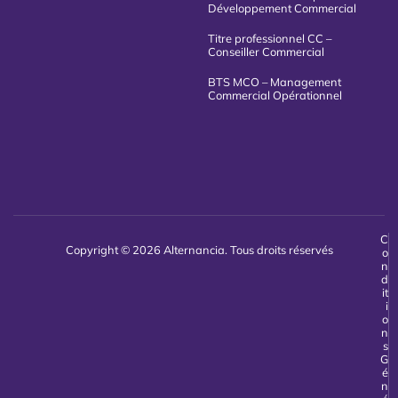
Développement Commercial
Titre professionnel CC –
Conseiller Commercial
BTS MCO – Management
Commercial Opérationnel
C
Copyright © 2026 Alternancia. Tous droits réservés
o
n
d
it
i
o
n
s
G
é
n