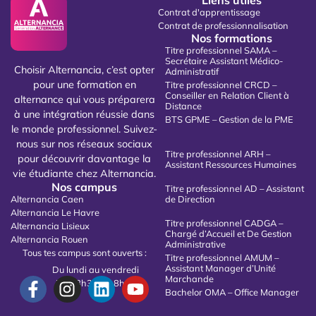
Liens utiles
Contrat d'apprentissage
Contrat de professionnalisation
Nos formations
Titre professionnel SAMA –
Secrétaire Assistant Médico-
Choisir Alternancia, c’est opter
Administratif
pour une formation en
Titre professionnel CRCD –
Conseiller en Relation Client à
alternance qui vous préparera
Distance
à une intégration réussie dans
BTS GPME – Gestion de la PME
le monde professionnel. Suivez-
nous sur nos réseaux sociaux
Titre professionnel ARH –
pour découvrir davantage la
Assistant Ressources Humaines
vie étudiante chez Alternancia.
Nos campus
Titre professionnel AD – Assistant
Alternancia Caen
de Direction
Alternancia Le Havre
Titre professionnel CADGA –
Alternancia Lisieux
Chargé d’Accueil et De Gestion
Alternancia Rouen
Administrative
Tous tes campus sont ouverts :
Titre professionnel AMUM –
Assistant Manager d’Unité
Du lundi au vendredi
Marchande
De 08h30 à 18h00
Bachelor OMA – Office Manager