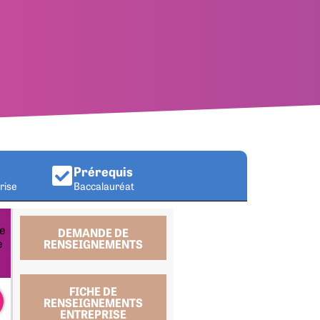
Prérequis
rise
Baccalauréat
ce
DEMANDE DE
e
RENSEIGNEMENTS
FICHE DE
RENSEIGNEMENTS
ENTREPRISE