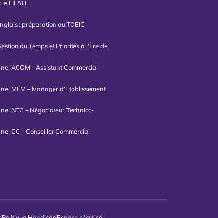
 le LILATE
nglais : préparation au TOEIC
estion du Temps et Priorités à l’Ère de
onnel ACOM – Assistant Commercial
onnel MEM – Manager d’Etablissement
onnel NTC – Négociateur Technico-
onnel CC – Conseiller Commercial
s
Politique Handicap
Espace sécurisé