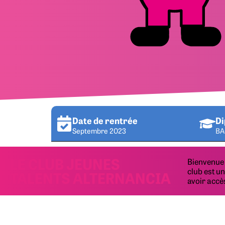
Date de rentrée
Di
Septembre 2023
BA
LE CLUB JEUNES
Bienvenue 
club est u
TALENTS ALTERNANCIA
avoir accè