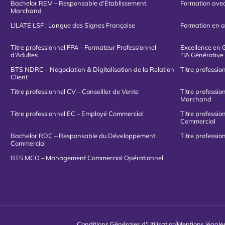
Bachelor REM – Responsable d’Établissement
Formation avec
Marchand
LILATE LSF : Langue des Signes Française
Formation en a
Titre professionnel FPA – Formateur Professionnel
Excellence en G
d’Adultes
l’IA Générative
BTS NDRC – Négociation & Digitalisation de la Relation
Titre professi
Client
Titre professionnel CV – Conseiller de Vente
Titre professi
Marchand
Titre professionnel EC – Employé Commercial
Titre professi
Commercial
Bachelor RDC – Responsable du Développement
Titre professi
Commercial
BTS MCO – Management Commercial Opérationnel
Conditions Générales d'Utilisation
Mentions légale