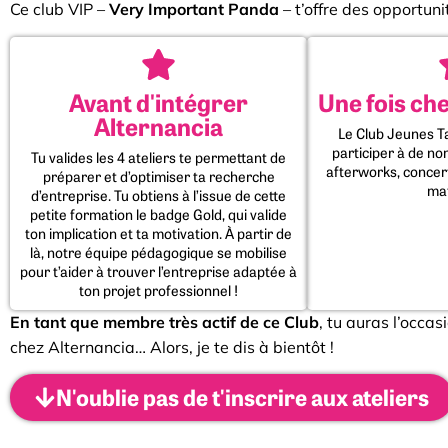
Ce club VIP –
Very Important Panda
– t’offre des opportun
Avant d'intégrer
Une fois ch
Alternancia
Le Club Jeunes T
participer à de n
Tu valides les 4 ateliers te permettant de
afterworks, concert
préparer et d’optimiser ta recherche
ma
d’entreprise. Tu obtiens à l’issue de cette
petite formation le badge Gold, qui valide
ton implication et ta motivation. À partir de
là, notre équipe pédagogique se mobilise
pour t’aider à trouver l’entreprise adaptée à
ton projet professionnel !
En tant que membre très actif de ce Club
, tu auras l’occa
chez Alternancia… Alors, je te dis à bientôt !
N'oublie pas de t'inscrire aux ateliers