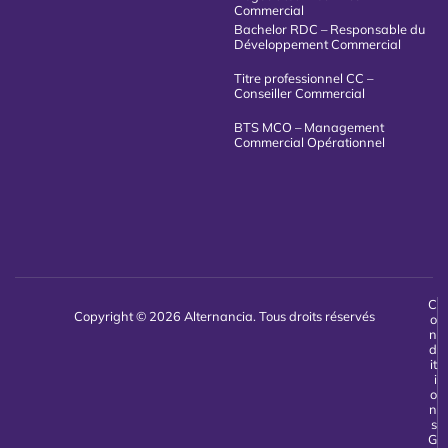
Commercial
Bachelor RDC – Responsable du
Développement Commercial
Titre professionnel CC –
Conseiller Commercial
BTS MCO – Management
Commercial Opérationnel
C
Copyright © 2026 Alternancia. Tous droits réservés
o
n
d
it
i
o
n
s
G