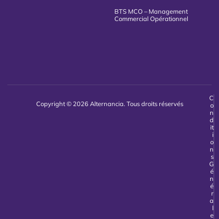
BTS MCO – Management
Commercial Opérationnel
C
Copyright © 2026 Alternancia. Tous droits réservés
o
n
d
it
i
o
n
s
G
é
n
é
r
a
l
e