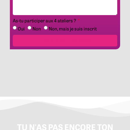
As-tu participer aux 4 ateliers ?
Oui
Non
Non, mais je suis inscrit
Confirmer mon inscription
TU N'AS PAS ENCORE TON